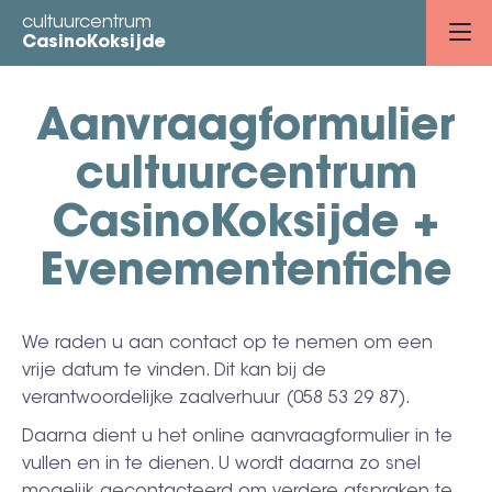
Overslaan
cultuurcentrum
en
CasinoKoksijde
naar
de
Aanvraagformulier
inhoud
gaan
cultuurcentrum
CasinoKoksijde +
Evenementenfiche
We raden u aan contact op te nemen om een
vrije datum te vinden. Dit kan bij de
verantwoordelijke zaalverhuur (058 53 29 87).
Daarna dient u het online aanvraagformulier in te
vullen en in te dienen. U wordt daarna zo snel