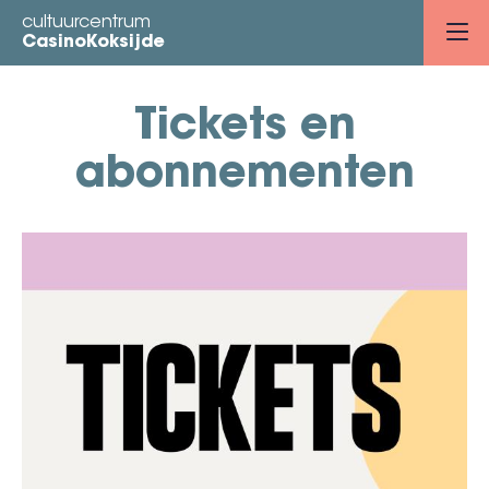
Overslaan
cultuurcentrum
en
CasinoKoksijde
naar
de
Tickets en
inhoud
gaan
abonnementen