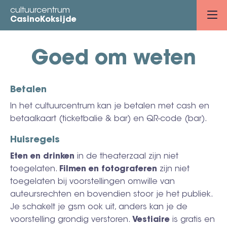
Overslaan
cultuurcentrum
en
CasinoKoksijde
naar
de
Goed om weten
inhoud
gaan
Betalen
In het cultuurcentrum kan je betalen met cash en
betaalkaart (ticketbalie & bar) en QR-code (bar).
Huisregels
Eten en drinken
in de theaterzaal zijn niet
toegelaten.
Filmen en fotograferen
zijn niet
toegelaten bij voorstellingen omwille van
auteursrechten en bovendien stoor je het publiek.
Je schakelt je gsm ook uit, anders kan je de
voorstelling grondig verstoren.
Vestiaire
is gratis en