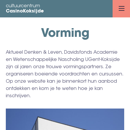
Overslaan
cultuurcentrum
en
CasinoKoksijde
naar
de
Vorming
inhoud
gaan
Aktueel Denken & Leven, Davidsfonds Academie
en Wetenschappelijke Nascholing UGent-Koksijde
zijn al jaren onze trouwe vormingspartners. Ze
organiseren boeiende voordrachten en cursussen.
Op onze website kan je binnenkort hun aanbod
ontdekken en kom je te weten hoe je kan
inschrijven.