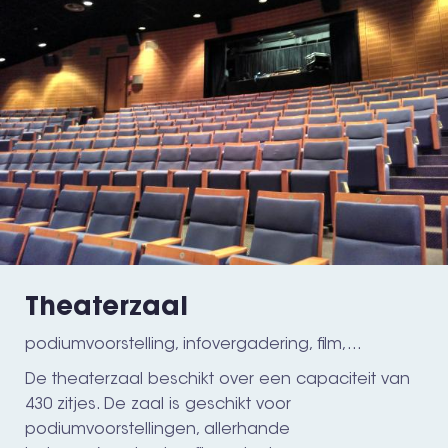
Theaterzaal
podiumvoorstelling, infovergadering, film,...
De theaterzaal beschikt over een capaciteit van
430 zitjes. De zaal is geschikt voor
podiumvoorstellingen, allerhande