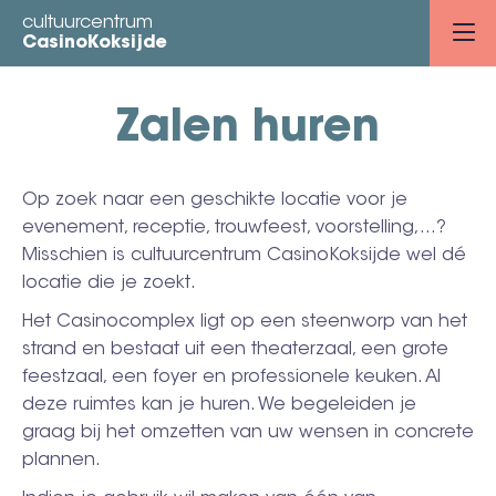
Overslaan
cultuurcentrum
en
CasinoKoksijde
naar
de
Zalen huren
inhoud
gaan
Op zoek naar een geschikte locatie voor je
evenement, receptie, trouwfeest, voorstelling,…?
Misschien is cultuurcentrum CasinoKoksijde wel dé
locatie die je zoekt.
Het Casinocomplex ligt op een steenworp van het
strand en bestaat uit een theaterzaal, een grote
feestzaal, een foyer en professionele keuken. Al
deze ruimtes kan je huren. We begeleiden je
graag bij het omzetten van uw wensen in concrete
plannen.