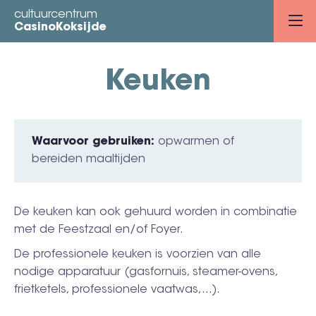
Overslaan
cultuurcentrum
en
CasinoKoksijde
naar
de
Keuken
inhoud
gaan
Waarvoor gebruiken
opwarmen of
bereiden maaltijden
De keuken kan ook gehuurd worden in combinatie
met de Feestzaal en/of Foyer.
De professionele keuken is voorzien van alle
nodige apparatuur (gasfornuis, steamer-ovens,
frietketels, professionele vaatwas,...).