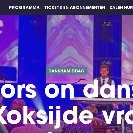
PROGRAMMA
TICKETS EN ABONNEMENTEN
ZALEN HU
DANSNAMIDDAG
lors on dan
oksijde vr