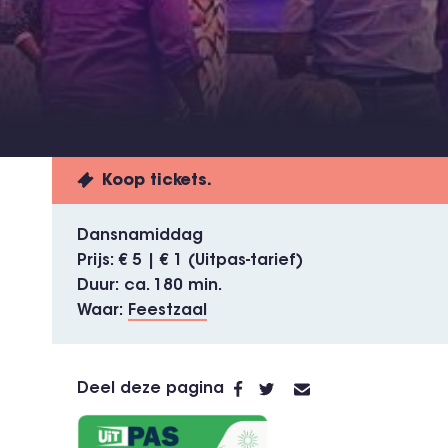
Koop tickets.
Dansnamiddag
Prijs
€ 5 | € 1 (Uitpas-tarief)
Duur
ca. 180 min.
Waar
Feestzaal
Deel deze pagina