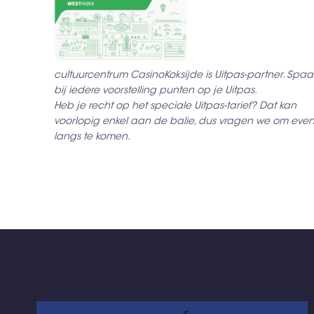
cultuurcentrum CasinoKoksijde is Uitpas-partner. Spaa
bij iedere voorstelling punten op je Uitpas.
Heb je recht op het speciale Uitpas-tarief? Dat kan
voorlopig enkel aan de balie, dus vragen we om eve
langs te komen.