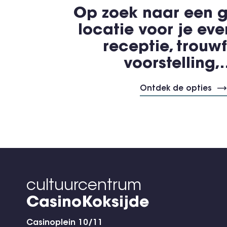
Op zoek naar een g
locatie voor je ev
receptie, trouwf
voorstelling
Ontdek de opties
cultuurcentrum
CasinoKoksijde
Casinoplein 10/11