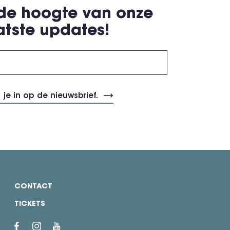
 de hoogte van onze
atste updates!
CONTACT
TICKETS