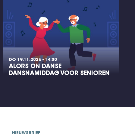
DO 19.11.2026 - 14:00
ALORS ON DANSE
DANSNAMIDDAG VOOR SENIOREN
NIEUWSBRIEF