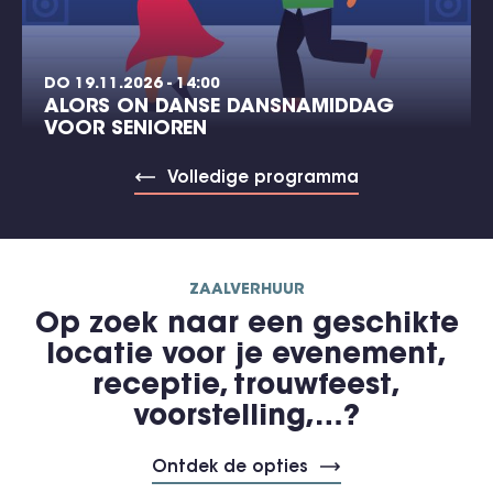
DO 19.11.2026 - 14:00
ALORS ON DANSE DANSNAMIDDAG
VOOR SENIOREN
Volledige programma
ZAALVERHUUR
Op zoek naar een geschikte
locatie voor je evenement,
receptie, trouwfeest,
voorstelling,…?
Ontdek de opties