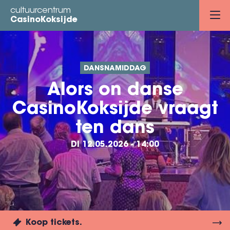
Overslaan
cultuurcentrum
en
CasinoKoksijde
naar
de
inhoud
DANSNAMIDDAG
gaan
Alors on danse
CasinoKoksijde vraagt
ten dans
DI 12.05.2026 - 14:00
Koop tickets.