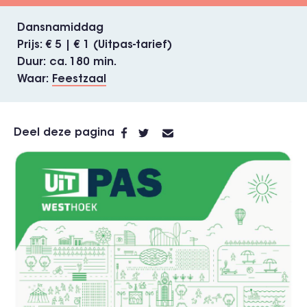
Dansnamiddag
Prijs
€ 5 | € 1 (Uitpas-tarief)
Duur
ca. 180 min.
Waar
Feestzaal
Deel deze pagina