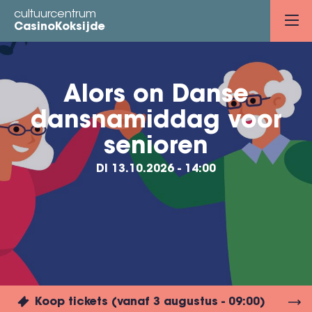
Overslaan
cultuurcentrum
en
CasinoKoksijde
naar
de
inhoud
Alors on Danse
gaan
dansnamiddag voor
senioren
DI 13.10.2026 - 14:00
Koop tickets (vanaf 3 augustus - 09:00)