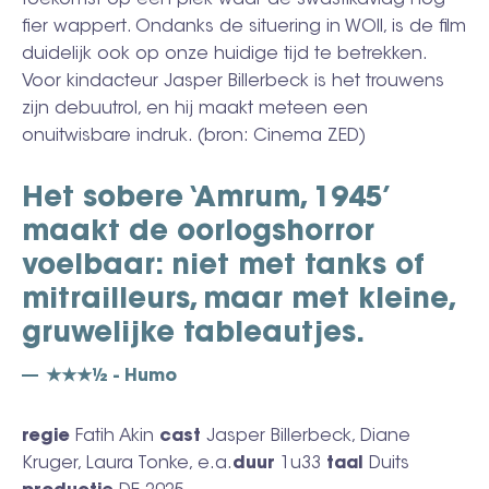
fier wappert. Ondanks de situering in WOII, is de film
duidelijk ook op onze huidige tijd te betrekken.
Voor kindacteur Jasper Billerbeck is het trouwens
zijn debuutrol, en hij maakt meteen een
onuitwisbare indruk. (bron: Cinema ZED)
Het sobere ‘Amrum, 1945’
maakt de oorlogshorror
voelbaar: niet met tanks of
mitrailleurs, maar met kleine,
gruwelijke tableautjes.
★★★½ - Humo
regie
Fatih Akin
cast
Jasper Billerbeck, Diane
Kruger, Laura Tonke, e.a.
duur
1u33
taal
Duits