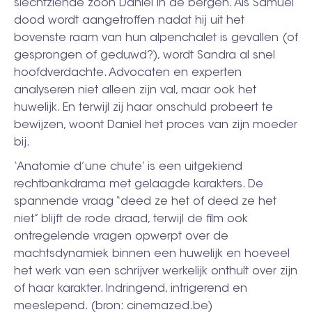
slechtziende zoon Daniel in de bergen. Als Samuel
dood wordt aangetroffen nadat hij uit het
bovenste raam van hun alpenchalet is gevallen (of
gesprongen of geduwd?), wordt Sandra al snel
hoofdverdachte. Advocaten en experten
analyseren niet alleen zijn val, maar ook het
huwelijk. En terwijl zij haar onschuld probeert te
bewijzen, woont Daniel het proces van zijn moeder
bij.
‘Anatomie d’une chute’ is een uitgekiend
rechtbankdrama met gelaagde karakters. De
spannende vraag “deed ze het of deed ze het
niet” blijft de rode draad, terwijl de film ook
ontregelende vragen opwerpt over de
machtsdynamiek binnen een huwelijk en hoeveel
het werk van een schrijver werkelijk onthult over zijn
of haar karakter. Indringend, intrigerend en
meeslepend. (bron: cinemazed.be)