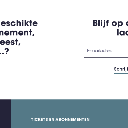
eschikte
Blijf op
enement,
la
eest,
,…?
TICKETS EN ABONNEMENTEN
footer