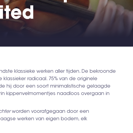
ited
dste klassieke werken aller tijden. De bekroonde
klassieker radicaal. 75% van de originele
aide hij door een soort minimalistische gelaagde
arin kippenvelmomentjes naadloos overgaan in
chter
worden voorafgegaan door een
ndaagse werken van eigen bodem, elk