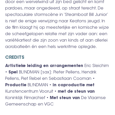
door een wervelwind uit zijn bed gelicht en komt
pardoes, maar ongedeerd, op straat terecht. De
spectaculaire stormscène in ‘Steamboat Bill Junior’
is niet de enige verwijzing naar Keatons jeugd. In
de film klaagt hij op meesterlijke en komische wijze
de scheefgelopen relatie met zijn vader aan: een
variétéartiest die zijn zoon van kinds af aan allerlei
acrobatieën én een hels werkritme oplegde.
CREDITS
Artistieke leiding en arrangementen
Eric Sleichim
•
Spel
BL!NDMAN [sax]: Pieter Pellens, Hendrik
Pellens, Piet Rebel en Sebastiaan Cooman •
Productie
BL!NDMAN •
in coproductie met
Kunstencentrum Vooruit •
met de steun van
Koninklijk Filmarchief •
Met steun van
De Vlaamse
Gemeenschap en VGC