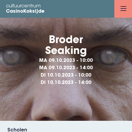
Overslaan
cultuurcentrum
en
CasinoKoksijde
naar
de
inhoud
Broder
gaan
Seaking
MA 09.10.2023 - 10:00
MA 09.10.2023 - 14:00
DI 10.10.2023 - 10:00
DI 10.10.2023 - 14:00
Scholen