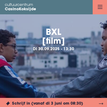
Overslaan
cultuurcentrum
en
CasinoKoksijde
naar
de
inhoud
BXL
gaan
[film]
DI 30.09.2025 - 13:30
Schrijf in (vanaf di 3 juni om 08:30)