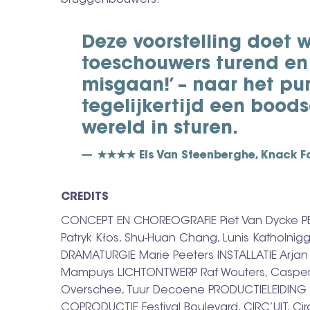
bruggenbouwers.
Deze voorstelling doet w
toeschouwers turend en 
misgaan!’ – naar het pun
tegelijkertijd een bood
wereld in sturen.
★★★★ Els Van Steenberghe, Knack F
CREDITS
CONCEPT EN CHOREOGRAFIE Piet Van Dycke PER
Patryk Kłos, Shu-Huan Chang, Lunis Katholnig
DRAMATURGIE Marie Peeters INSTALLATIE Arja
Mampuys LICHTONTWERP Raf Wouters, Casper
Overschee, Tuur Decoene PRODUCTIELEIDIN
COPRODUCTIE Festival Boulevard, CIRC’UIT, Ci