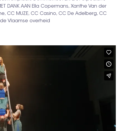
 MET DANK AAN Ella Copermans, Xanthe Van der
-mine, CC MUZE, CC Casino, CC De Adelberg, CC
de Vlaamse overheid