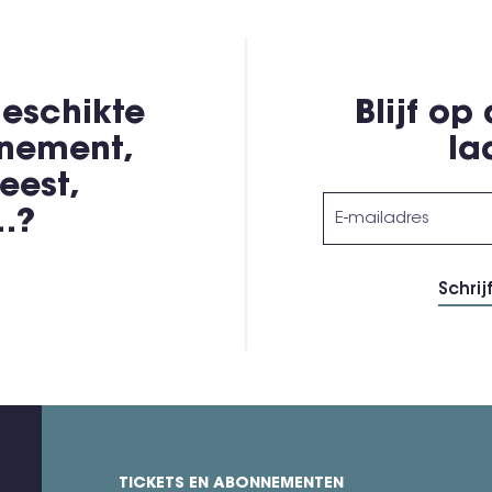
eschikte
Blijf op
enement,
la
eest,
,…?
TICKETS EN ABONNEMENTEN