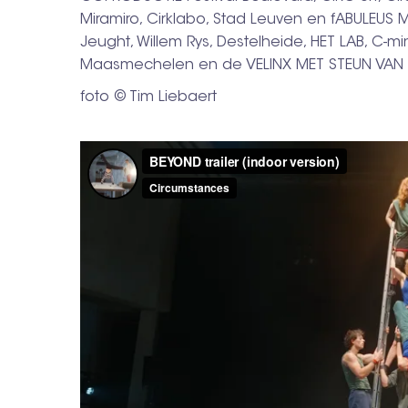
Miramiro, Cirklabo, Stad Leuven en fABULEUS
Jeught, Willem Rys, Destelheide, HET LAB, C
Maasmechelen en de VELINX MET STEUN VAN 
foto © Tim Liebaert