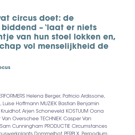
at circus doet: de
biddend – ‘laat er niets
tje van hun stoel lokken en,
schap vol menselijkheid de
ocus
FORMERS Helena Berger, Patricio Ardissone,
g, Luise Hoffmann MUZIEK Bastian Benjamin
n Kruidhof, Arjen Schoneveld KOSTUUM Oona
 Van Overschee TECHNIEK Casper Van
G Sam Cunningham PRODUCTIE Circumstances
rcuswerkplaats Dommelhof, PERPLX, Perpodium,