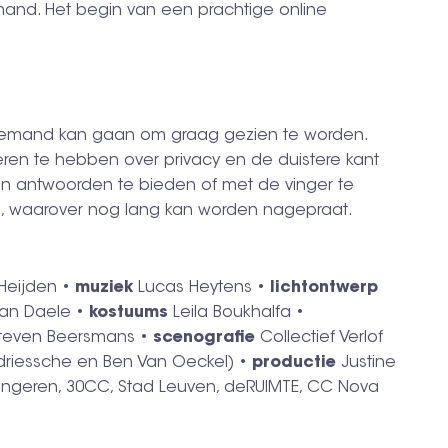
iemand. Het begin van een prachtige online
er iemand kan gaan om graag gezien te worden.
eren te hebben over privacy en de duistere kant
een antwoorden te bieden of met de vinger te
en, waarover nog lang kan worden nagepraat.
Heijden •
muziek
Lucas Heytens •
lichtontwerp
Van Daele •
kostuums
Leila Boukhalfa •
teven Beersmans •
scenografie
Collectief Verlof
riessche en Ben Van Oeckel) •
productie
Justine
ngeren, 30CC, Stad Leuven, deRUIMTE, CC Nova