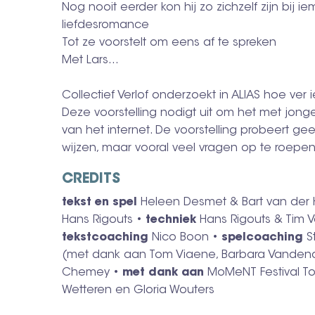
Nog nooit eerder kon hij zo zichzelf zijn bij 
liefdesromance
Tot ze voorstelt om eens af te spreken
Met Lars...
Collectief Verlof onderzoekt in ALIAS hoe v
Deze voorstelling nodigt uit om het met jong
van het internet. De voorstelling probeert g
wijzen, maar vooral veel vragen op te roep
CREDITS
tekst en spel
Heleen Desmet & Bart van der 
Hans Rigouts •
techniek
Hans Rigouts & Tim 
tekstcoaching
Nico Boon •
spelcoaching
S
(met dank aan Tom Viaene, Barbara Vandend
Chemey •
met dank aan
MoMeNT Festival To
Wetteren en Gloria Wouters