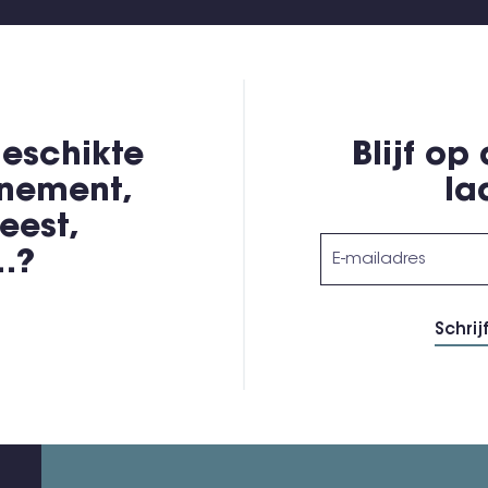
eschikte
Blijf op
enement,
la
eest,
,…?