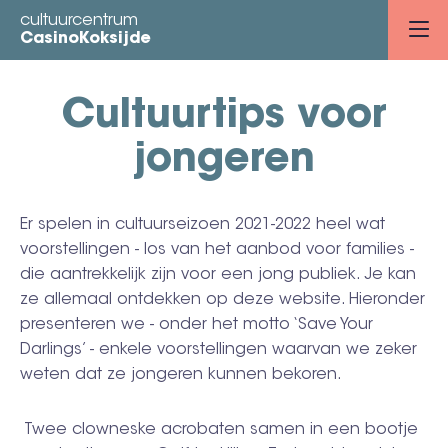
Overslaan
cultuurcentrum
en
CasinoKoksijde
naar
de
Cultuurtips voor
inhoud
gaan
jongeren
Er spelen in cultuurseizoen 2021-2022 heel wat
voorstellingen - los van het aanbod voor families -
die aantrekkelijk zijn voor een jong publiek. Je kan
ze allemaal ontdekken op deze website. Hieronder
presenteren we - onder het motto ‘Save Your
Darlings’ - enkele voorstellingen waarvan we zeker
weten dat ze jongeren kunnen bekoren.
Twee clowneske acrobaten samen in een bootje