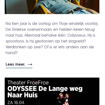
Na tien jaar is de oorlog om Troje eindelijk voorbij.
De Griekse overwinnaars en helden keren terug
naar huis. Allemaal behalve één: Odysseus. Hij is
spoorloos. Is hij gestorven op het slagveld?
Verdronken op zee? Of is er iets anders aan de
hand?
Lees meer.