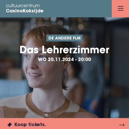
Overslaan
cultuurcentrum
en
CasinoKoksijde
naar
de
inhoud
DE ANDERE FLM
gaan
Das Lehrerzimmer
WO 20.11.2024 - 20:00
Koop tickets.