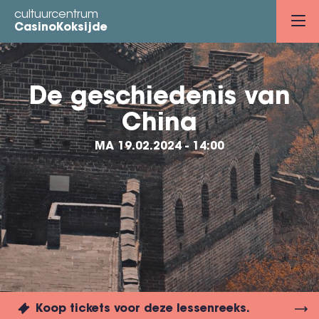
Overslaan
cultuurcentrum
en
CasinoKoksijde
naar
de
inhoud
De geschiedenis van
gaan
China
MA 19.02.2024 - 14:00
Koop tickets voor deze lessenreeks.