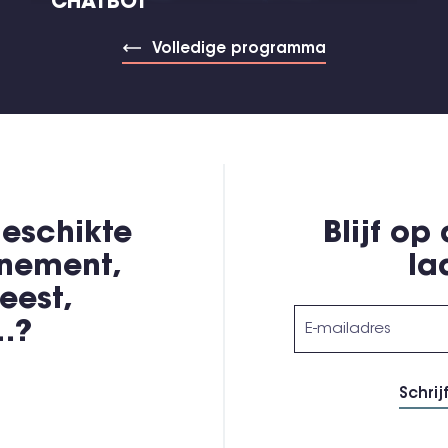
CHATBOT
Volledige programma
eschikte
Blijf op
enement,
la
eest,
,…?