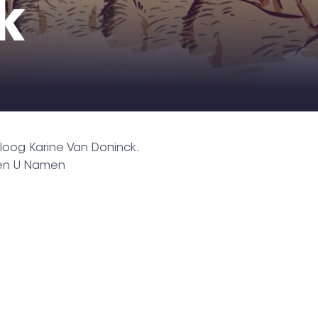
k
oloog Karine Van Doninck.
B en U Namen