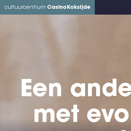
Overslaan
cultuurcentrum
CasinoKoksijde
en
naar
de
inhoud
gaan
Een ande
met evo