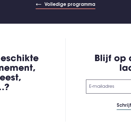
Volledige programma
eschikte
Blijf op
enement,
la
eest,
,…?