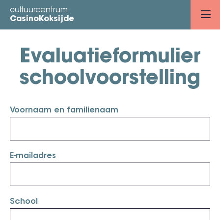
Overslaan
cultuurcentrum
en
CasinoKoksijde
naar
de
Evaluatieformulier
inhoud
gaan
schoolvoorstelling
Voornaam en familienaam
E-mailadres
School