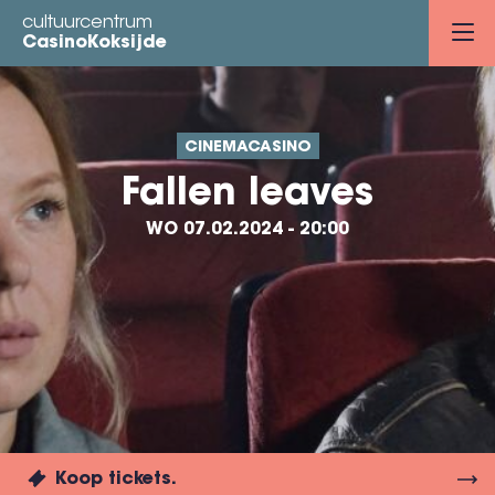
Overslaan
cultuurcentrum
en
CasinoKoksijde
naar
de
inhoud
CINEMACASINO
gaan
Fallen leaves
WO 07.02.2024 - 20:00
Koop tickets.