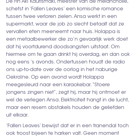
De Fin Aki Kaurismäki, meester van de melancholie,
schetst in ‘Fallen Leaves’ een komische romance
tussen twee verloren zielen. Ansa werkt in een
supermarkt, waar de job zo slecht betaalt dat ze
vervallen eten meeneemt naar huis. Holappa is
een metaalbewerker die zo’n gevaarlijk werk doet
dat hij voortdurend doodsangsten uitstaat. Om
hiermee om te gaan drinkt hij overdag, en dan ook
nog eens ‘s avonds. Ondertussen houdt de radio
ons up-to-date over de oorlog in het naburige
Oekraïne. Op een avond wordt Holappa
meegesleurd naar een karaokebar. “Stoere
jongens zingen niet”, zegt hij, maar hij ontmoet er
wel de verlegen Ansa. Elektriciteit hangt in de lucht,
maar een resem obstakels houden de geliefden
uit elkaar.
‘Fallen Leaves’ bewijst dat er in een tranendal toch
ook troost bijeen te harken valt. Geen moment