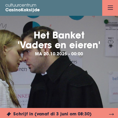
Overslaan
cultuurcentrum
en
CasinoKoksijde
naar
de
inhoud
Het Banket
gaan
'Vaders en eieren'
MA 20.10.2025 - 00:00
Schrijf in (vanaf di 3 juni om 08:30)