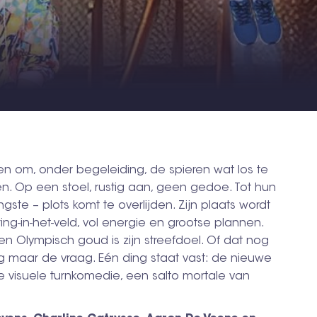
n om, onder begeleiding, de spieren wat los te
n. Op een stoel, rustig aan, geen gedoe. Tot hun
ste – plots komt te overlijden. Zijn plaats wordt
g-in-het-veld, vol energie en grootse plannen.
en Olympisch goud is zijn streefdoel. Of dat nog
g maar de vraag. Eén ding staat vast: de nieuwe
ijke visuele turnkomedie, een salto mortale van