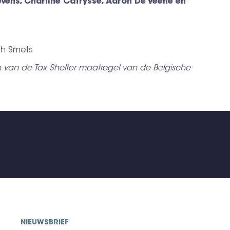
evens, Charline Catrysse, Aaron De Veene en
h Smets​
n van de Tax Shelter maatregel van de Belgische
NIEUWSBRIEF