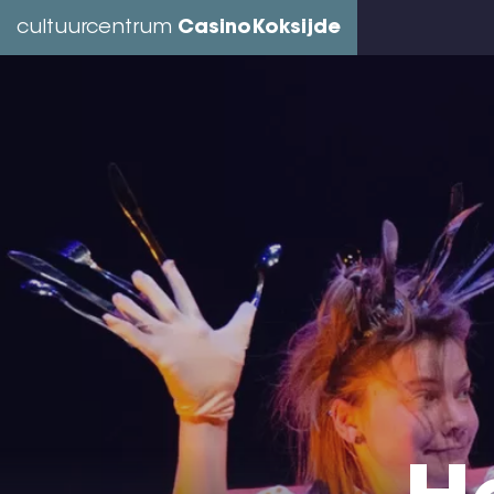
Overslaan
cultuurcentrum
CasinoKoksijde
en
naar
de
inhoud
gaan