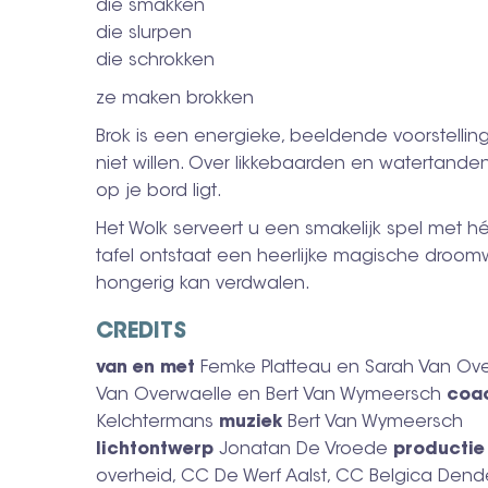
die smakken
die slurpen
die schrokken
ze maken brokken
Brok is een energieke, beeldende voorstelli
niet willen. Over likkebaarden en watertanden
op je bord ligt.
Het Wolk serveert u een smakelijk spel met h
tafel ontstaat een heerlijke magische droomw
hongerig kan verdwalen.
CREDITS
van en met
Femke Platteau en Sarah Van Ov
Van Overwaelle en Bert Van Wymeersch
coa
Kelchtermans
muziek
Bert Van Wymeersch
lichtontwerp
Jonatan De Vroede
producti
overheid, CC De Werf Aalst, CC Belgica Den