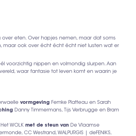
ng over eten. Over hapjes nemen, maar dat soms
, maar ook over écht écht écht niet lusten wat er
éél voorzichtig nippen en volmondig slurpen. Aan
ereld, waar fantasie tot leven komt en waarin je
erwaelle
vormgeving
Femke Platteau en Sarah
ching
Danny Timmermans, Tijs Verbrugge en Bram
e
Het WOLK
met de steun van
De Vlaamse
dermonde, CC Westrand, WALPURGIS | deFENIKS,