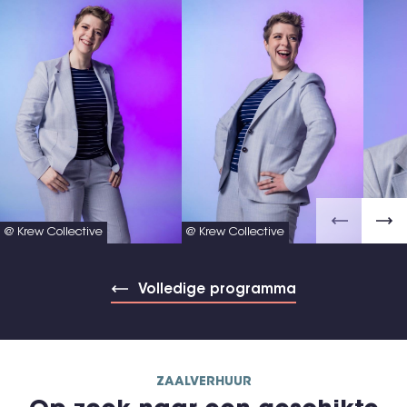
@ Krew Collective
@ Krew Collective
@ Krew
Volledige programma
ZAALVERHUUR