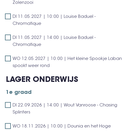
05.01.2027
Zolenzooi
|
ziet
|
Tea
het
DI
DI 11.05.2027 | 10:00 | Louise Baduel -
14:00
Time
groots
11.05.2027
Chromatique
|
Company
|
Tea
-
DI
DI 11.05.2027 | 14:00 | Louise Baduel -
10:00
Time
Zolenzooi
11.05.2027
Chromatique
|
Company
|
Louise
-
WO
WO 12.05.2027 | 10:00 | Het kleine Spookje Laban
14:00
Baduel
Zolenzooi
12.05.2027
spookt weer rond
|
-
|
Louise
Chromatique
LAGER ONDERWIJS
10:00
Baduel
|
-
1e graad
Het
Chromatique
kleine
DI
DI 22.09.2026 | 14:00 | Wout Vanroose - Chasing
Spookje
22.09.2026
Splinters
Laban
|
spookt
WO
WO 18.11.2026 | 10:00 | Dounia en het Hoge
14:00