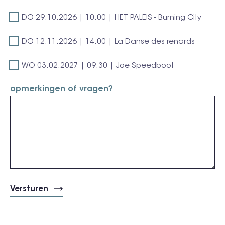
La
-
|
Danse
Burning
DO
DO 29.10.2026 | 10:00 | HET PALEIS - Burning City
fABULEUS
des
City
29.10.2026
&
renards
DO
|
DO 12.11.2026 | 14:00 | La Danse des renards
Armin
12.11.2026
10:00
Mola
WO
|
WO 03.02.2027 | 09:30 | Joe Speedboot
|
-
03.02.2027
14:00
HET
I
opmerkingen of vragen?
|
|
PALEIS
love
09:30
La
-
(and
|
Danse
Burning
hate)
Joe
des
City
you,
Speedboot
renards
Belgium