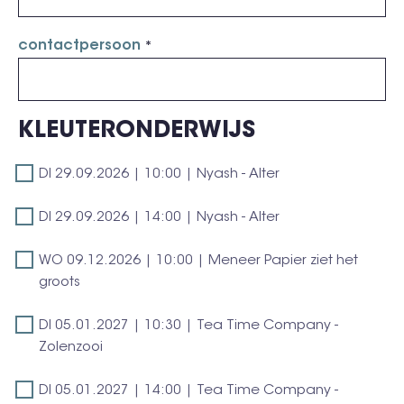
contactpersoon
KLEUTERONDERWIJS
DI
DI 29.09.2026 | 10:00 | Nyash - Alter
29.09.2026
DI
|
DI 29.09.2026 | 14:00 | Nyash - Alter
29.09.2026
10:00
WO
|
WO 09.12.2026 | 10:00 | Meneer Papier ziet het
|
09.12.2026
groots
14:00
Nyash
|
|
-
DI
DI 05.01.2027 | 10:30 | Tea Time Company -
10:00
Nyash
Alter
05.01.2027
Zolenzooi
|
-
|
Meneer
Alter
DI
DI 05.01.2027 | 14:00 | Tea Time Company -
10:30
Papier