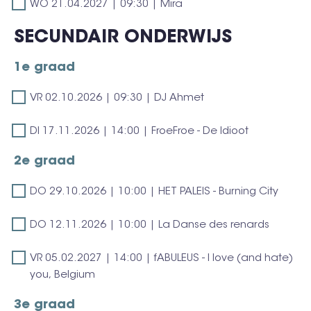
WO
WO 21.04.2027 | 09:30 | Mira
14:00
Meeusen,
Just
21.04.2027
|
Sander
the
SECUNDAIR ONDERWIJS
|
Ellis
Salden
Moon
09:30
Meeusen,
&
1e graad
|
Sander
Aline
Mira
Salden
Nuyens
VR
VR 02.10.2026 | 09:30 | DJ Ahmet
&
-
02.10.2026
Aline
confetti
DI
|
DI 17.11.2026 | 14:00 | FroeFroe - De Idioot
Nuyens
17.11.2026
09:30
2e graad
-
|
|
confetti
14:00
DJ
DO
DO 29.10.2026 | 10:00 | HET PALEIS - Burning City
|
Ahmet
29.10.2026
FroeFroe
DO
|
DO 12.11.2026 | 10:00 | La Danse des renards
-
12.11.2026
10:00
De
VR
|
VR 05.02.2027 | 14:00 | fABULEUS - I love (and hate)
|
Idioot
05.02.2027
you, Belgium
10:00
HET
|
|
PALEIS
3e graad
14:00