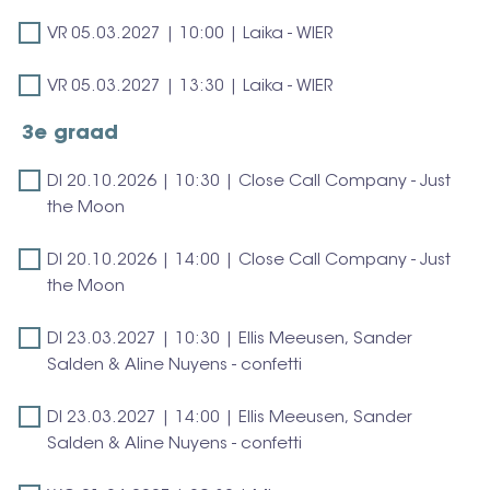
04.03.2027
10:00
Olivia
-
VR
|
VR 05.03.2027 | 10:00 | Laika - WIER
|
Binnensteboven
05.03.2027
14:00
Laika
VR
|
VR 05.03.2027 | 13:30 | Laika - WIER
|
-
05.03.2027
10:00
Laika
WIER
3e graad
|
|
-
13:30
Laika
WIER
DI
DI 20.10.2026 | 10:30 | Close Call Company - Just
|
-
20.10.2026
the Moon
Laika
WIER
|
-
DI
DI 20.10.2026 | 14:00 | Close Call Company - Just
10:30
WIER
20.10.2026
the Moon
|
|
Close
DI
DI 23.03.2027 | 10:30 | Ellis Meeusen, Sander
14:00
Call
23.03.2027
Salden & Aline Nuyens - confetti
|
Company
|
Close
-
DI
DI 23.03.2027 | 14:00 | Ellis Meeusen, Sander
10:30
Call
Just
23.03.2027
Salden & Aline Nuyens - confetti
|
Company
the
|
Ellis
-
Moon