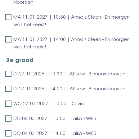
weer
18.11.2026
Noorden
|
rond
|
Wout
MA
MA 11.01.2027 | 10:30 | Anna's Steen - En morgen
10:00
Vanroose
11.01.2027
was het Feest!
|
-
|
Dounia
Chasing
MA
MA 11.01.2027 | 14:00 | Anna's Steen - En morgen
10:30
en
Splinters
11.01.2027
was het Feest!
|
het
|
Anna's
Hoge
2e graad
14:00
Steen
Noorden
|
-
DI
DI 27.10.2026 | 10:30 | LAP vzw - Binnensteboven
Anna's
En
27.10.2026
Steen
morgen
DI
|
DI 27.10.2026 | 14:00 | LAP vzw - Binnensteboven
-
was
27.10.2026
10:30
En
het
WO
|
WO 27.01.2027 | 10:00 | Olivia
|
morgen
Feest!
27.01.2027
14:00
LAP
was
DO
|
DO 04.03.2027 | 10:00 | Laika - WIER
|
vzw
het
04.03.2027
10:00
LAP
-
Feest!
DO
|
DO 04.03.2027 | 14:00 | Laika - WIER
|
vzw
Binnensteboven