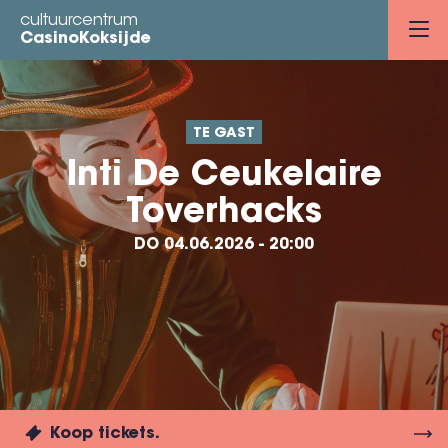
Overslaan
cultuurcentrum
en
CasinoKoksijde
naar
de
inhoud
TE GAST
gaan
Inti De Ceukelaire
Toverhacks
DO 04.06.2026 - 20:00
Koop tickets.