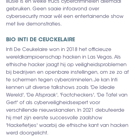
illusie is en welke trucs cybercriminelen allemaal
gebruiken. Geen saaie infoavond over
cybersecurity maar wél een entertainende show
met live demonstraties.
BIO INTI DE CEUCKELAIRE
Inti De Ceukelaire won in 2018 het officieuze
wereldkampioenschap hacken in Las Vegas. Als
ethische hacker jaagt hij op veiligheidsproblemen
bij bedrijven en openbare instellingen, om ze zo af
te schermen tegen cybercriminelen.Je kan Inti
kennen uit diverse talkshows zoals 'De Ideale
Wereld', 'De Afspraak', 'Factcheckers', 'De Tafel van
Gert' of als cyberveiligheidsexpert voor
verschillende nieuwskanalen. In 2021 debuteerde
hij met zijn eerste succesvolle zaalshow
'Hackefietjes' waarbij de ethische kant van hacken
werd doorgelicht.