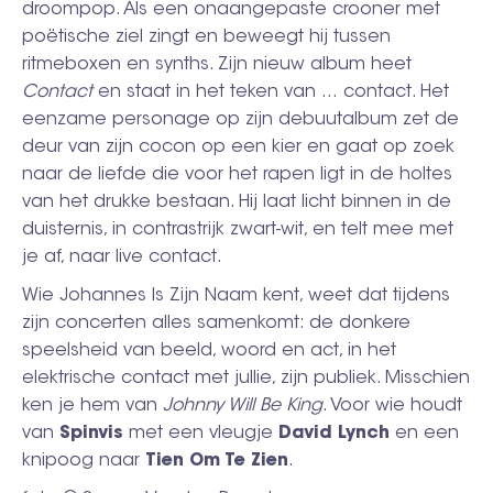
droompop. Als een onaangepaste crooner met
poëtische ziel zingt en beweegt hij tussen
ritmeboxen en synths. Zijn nieuw album heet
Contact
en staat in het teken van … contact. Het
eenzame personage op zijn debuutalbum zet de
deur van zijn cocon op een kier en gaat op zoek
naar de liefde die voor het rapen ligt in de holtes
van het drukke bestaan. Hij laat licht binnen in de
duisternis, in contrastrijk zwart-wit, en telt mee met
je af, naar live contact.
Wie Johannes Is Zijn Naam kent, weet dat tijdens
zijn concerten alles samenkomt: de donkere
speelsheid van beeld, woord en act, in het
elektrische contact met jullie, zijn publiek. Misschien
ken je hem van
Johnny Will Be King
. Voor wie houdt
van
Spinvis
met een vleugje
David
Lynch
en een
knipoog naar
Tien
Om Te
Zien
.