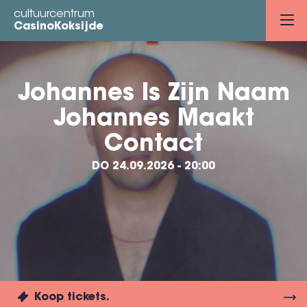
Overslaan
cultuurcentrum
en
CasinoKoksijde
naar
de
inhoud
Johannes Is Zijn Naam
gaan
Johannes Maakt
Contact
DO 24.09.2026 - 20:00
Koop tickets.