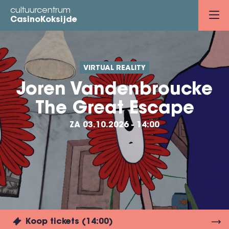
Overslaan
cultuurcentrum
en
CasinoKoksijde
naar
de
inhoud
VIRTUAL REALITY
gaan
Joren Vandenbroucke
The Great Escape
ZA 03.10.2026 - 14:00
Koop tickets (14:00)