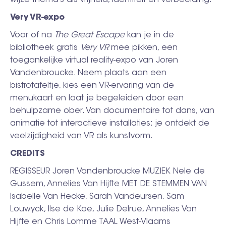
wijze thema’s als vrijheid, identiteit en verbeelding.
Very VR-expo
Voor of na
The Great Escape
kan je in de
bibliotheek gratis
Very VR
mee pikken, een
toegankelijke virtual reality-expo van Joren
Vandenbroucke. Neem plaats aan een
bistrotafeltje, kies een VR-ervaring van de
menukaart en laat je begeleiden door een
behulpzame ober. Van documentaire tot dans, van
animatie tot interactieve installaties: je ontdekt de
veelzijdigheid van VR als kunstvorm.
CREDITS
REGISSEUR Joren Vandenbroucke MUZIEK Nele de
Gussem, Annelies Van Hijfte MET DE STEMMEN VAN
Isabelle Van Hecke, Sarah Vandeursen, Sam
Louwyck, Ilse de Koe, Julie Delrue, Annelies Van
Hijfte en Chris Lomme TAAL West-Vlaams