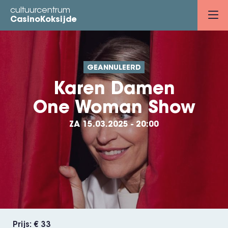
Overslaan
cultuurcentrum
en
CasinoKoksijde
naar
de
inhoud
GEANNULEERD
gaan
Karen Damen
One Woman Show
ZA 15.03.2025 - 20:00
Prijs
€ 33