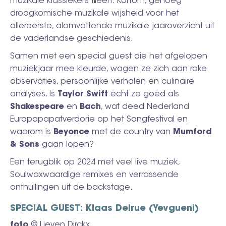
muzikale klassiekers fileert. Kortom, genoeg
droogkomische muzikale wijsheid voor het
allereerste, alomvattende muzikale jaaroverzicht uit
de vaderlandse geschiedenis.
Samen met een special guest die het afgelopen
muziekjaar mee kleurde, wagen ze zich aan rake
observaties, persoonlijke verhalen en culinaire
analyses. Is
Taylor Swift
echt zo goed als
Shakespeare
en
Bach
, wat deed Nederland
Europapapatverdorie op het Songfestival en
waarom is
Beyonce
met de country van
Mumford
& Sons
gaan lopen?
Een terugblik op 2024 met veel live muziek,
Soulwaxwaardige remixes en verrassende
onthullingen uit de backstage.
SPECIAL GUEST: Klaas Delrue (Yevgueni)
foto
© Lieven Dirckx