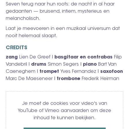
Seven terug naar hun roots: de nacht in al haar
gedaanten — bruisend, intiem, mysterieus en
melancholisch.
Laat je meevoeren in een muzikaal universum dat
nooit helemaal slaapt.
CREDITS
zang
Lien De Greef ǀ
basgitaar en contrabas
Filip
Vandebril ǀ
drums
Simon Segers ǀ
piano
Bart Van
Caeneghem ǀ
trompet
Yves Fernandez ǀ
saxofoon
Marc De Maeseneer ǀ
trombone
Frederik Heirman
Video
Je moet de cookies voor video's van
YouTube of Vimeo aanvaarden om deze
inhoud te kunnen bekijken.