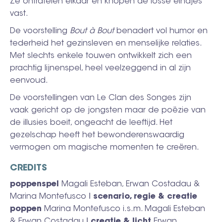
Ze ontrafelen elkaar en knopen de losse eindjes
vast.
De voorstelling
Bout à Bout
benadert vol humor en
tederheid het gezinsleven en menselijke relaties.
Met slechts enkele touwen ontwikkelt zich een
prachtig lijnenspel, heel veelzeggend in al zijn
eenvoud.
De voorstellingen van Le Clan des Songes zijn
vaak gericht op de jongsten maar de poëzie van
de illusies boeit, ongeacht de leeftijd. Het
gezelschap heeft het bewonderenswaardig
vermogen om magische momenten te creëren.
CREDITS
poppenspel
Magali Esteban, Erwan Costadau &
Marina Montefusco ǀ
scenario, regie & creatie
poppen
Marina Montefusco i.s.m. Magali Esteban
& Erwan Costadau ǀ
creatie & licht
Erwan