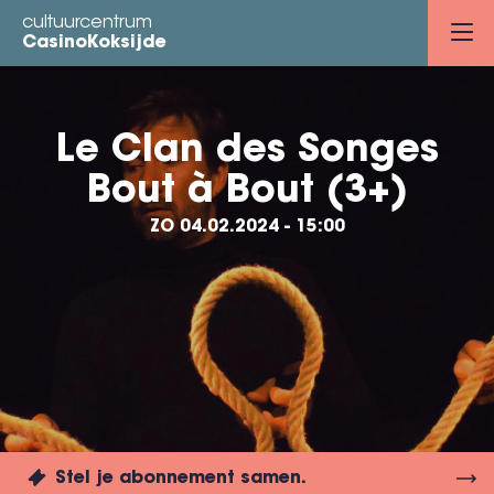
Overslaan
cultuurcentrum
en
CasinoKoksijde
naar
de
inhoud
Le Clan des Songes
gaan
Bout à Bout (3+)
ZO 04.02.2024 - 15:00
Stel je abonnement samen.