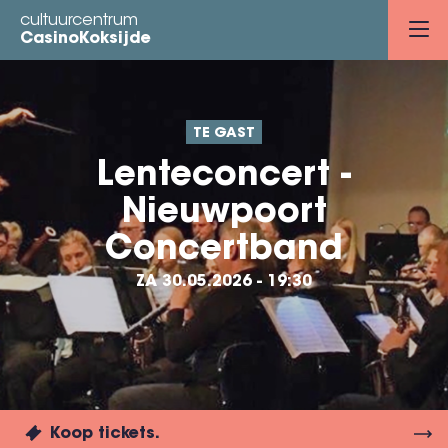
Overslaan
cultuurcentrum
en
CasinoKoksijde
naar
de
inhoud
TE GAST
gaan
Lenteconcert -
Nieuwpoort
Concertband
ZA 30.05.2026 - 19:30
Koop tickets.