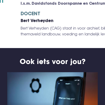
I
.
s.m. Davidsfonds Doornpanne en Centru
DOCENT
Bert Verheyden
Bert Verheyden (CAG) staat in voor archief, b
themaveld landbouw, voeding en landelijk le
Ook iets voor jou?