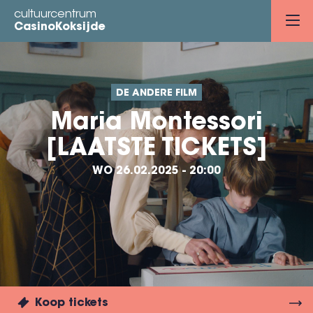
Overslaan
cultuurcentrum
en
CasinoKoksijde
naar
de
inhoud
DE ANDERE FILM
gaan
Maria Montessori
[LAATSTE TICKETS]
WO 26.02.2025 - 20:00
Koop tickets