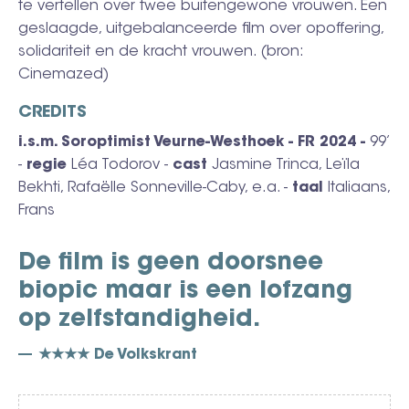
te vertellen over twee buitengewone vrouwen. Een
geslaagde, uitgebalanceerde film over opoffering,
solidariteit en de kracht vrouwen. (bron:
Cinemazed)
CREDITS
i.s.m. Soroptimist Veurne-Westhoek - FR 2024 -
99’
-
regie
Léa Todorov -
cast
Jasmine Trinca, Leïla
Bekhti, Rafaëlle Sonneville-Caby, e.a. -
taal
Italiaans,
Frans
De film is geen doorsnee
biopic maar is een lofzang
op zelfstandigheid.
★★★★ De Volkskrant
Video