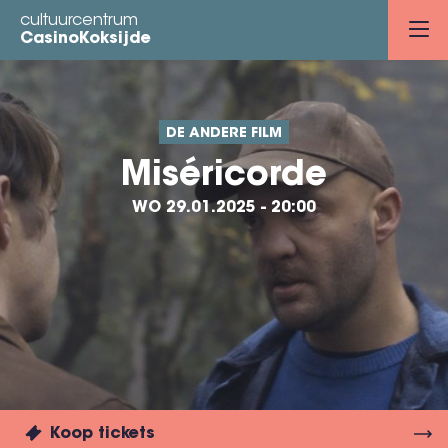
Overslaan
cultuurcentrum
en
CasinoKoksijde
naar
de
inhoud
DE ANDERE FILM
gaan
Miséricorde
WO 29.01.2025 - 20:00
Koop tickets