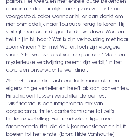
patron. Het weerzien met enkele oude bekenden
daar is minder hartelijk dan hij zich wellicht had
voorgesteld, zeker wanneer hij er aan denkt om
niet onmiddellijk naar Toulouse terug te keren. Hij
verblijft een paar dagen bij de weduwe. Waarom
trekt hij in bij haar? Wat is zijn verhouding met haar
zoon Vincent? En met Walter, toch zijn vroegere
vriend? En wat is de rol van de pastoor? Met een
mysterieuze verdwijning neemt zijn verblijf in het
dorp een onverwachte wending...
Alain Guiraudie liet zich eerder kennen als een
eigenzinnige verteller en heeft lak aan conventies.
Hij schippert tussen verschillende genres:
‘Miséricorde’ is een intrigerende mix van
dorpsdrama, thriller, donkerkomische tot zelfs
burleske vertelling. Een raadselachtige, maar
fascinerende film, die de kijker meesleept en blijft
boeien tot het einde. (bron: Hilde Vanhoutte)