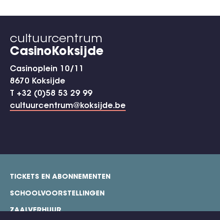
cultuurcentrum
CasinoKoksijde
Casinoplein 10/11
8670 Koksijde
T +32 (0)58 53 29 99
cultuurcentrum@koksijde.be
TICKETS EN ABONNEMENTEN
footer
SCHOOLVOORSTELLINGEN
ZAALVERHUUR