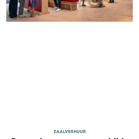
ZAALVERHUUR