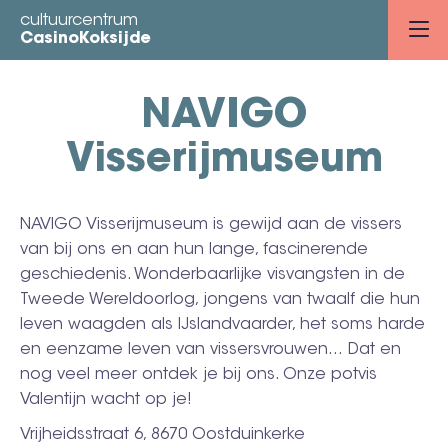
Overslaan
cultuurcentrum
en
CasinoKoksijde
naar
de
NAVIGO
inhoud
gaan
Visserijmuseum
NAVIGO Visserijmuseum is gewijd aan de vissers
van bij ons en aan hun lange, fascinerende
geschiedenis. Wonderbaarlijke visvangsten in de
Tweede Wereldoorlog, jongens van twaalf die hun
leven waagden als IJslandvaarder, het soms harde
en eenzame leven van vissersvrouwen… Dat en
nog veel meer ontdek je bij ons. Onze potvis
Valentijn wacht op je!
Vrijheidsstraat 6, 8670 Oostduinkerke