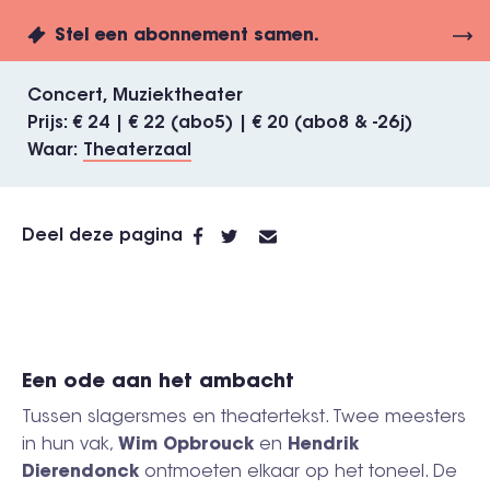
Stel een abonnement samen.
Concert
Muziektheater
Prijs
€ 24 | € 22 (abo5) | € 20 (abo8 & -26j)
Waar
Theaterzaal
Deel deze pagina
Een ode aan het ambacht
Tussen slagersmes en theatertekst. Twee meesters
in hun vak,
Wim Opbrouck
en
Hendrik
Dierendonck
ontmoeten elkaar op het toneel. De