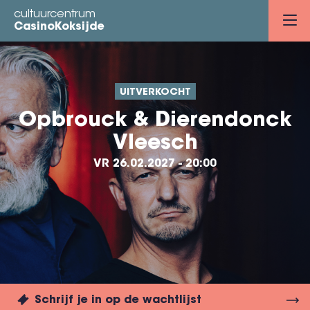
Overslaan
cultuurcentrum
en
CasinoKoksijde
naar
de
inhoud
UITVERKOCHT
gaan
Opbrouck & Dierendonck
Vleesch
VR 26.02.2027 - 20:00
Schrijf je in op de wachtlijst