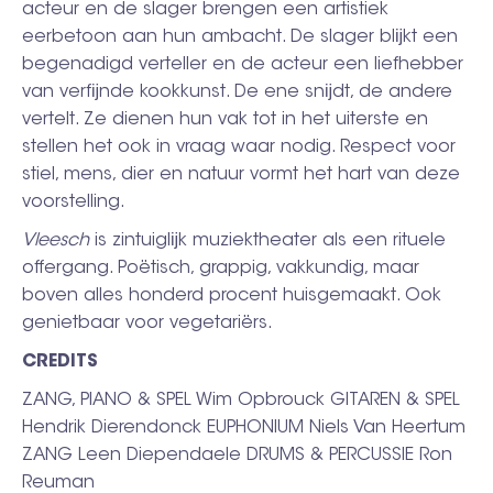
acteur en de slager brengen een artistiek
eerbetoon aan hun ambacht. De slager blĳkt een
begenadigd verteller en de acteur een liefhebber
van verfĳnde kookkunst. De ene snĳdt, de andere
vertelt. Ze dienen hun vak tot in het uiterste en
stellen het ook in vraag waar nodig. Respect voor
stiel, mens, dier en natuur vormt het hart van deze
voorstelling.
Vleesch
is zintuiglĳk muziektheater als een rituele
offergang. Poëtisch, grappig, vakkundig, maar
boven alles honderd procent huisgemaakt. Ook
genietbaar voor vegetariërs.
CREDITS
ZANG, PIANO & SPEL Wim Opbrouck GITAREN & SPEL
Hendrik Dierendonck EUPHONIUM Niels Van Heertum
ZANG Leen Diependaele DRUMS & PERCUSSIE Ron
Reuman