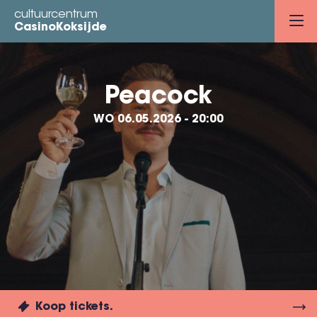
Overslaan
cultuurcentrum
en
CasinoKoksijde
naar
de
inhoud
Peacock
gaan
WO 06.05.2026 - 20:00
Koop tickets.