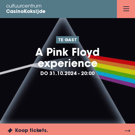
Overslaan
cultuurcentrum
en
CasinoKoksijde
naar
de
inhoud
TE GAST
gaan
A Pink Floyd
experience
DO 31.10.2024 - 20:00
Koop tickets.