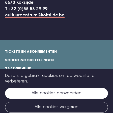
8670 Koksijde
T +32 (0)58 53 29 99
cultuurcentrum@koksijde.be
TICKETS EN ABONNEMENTEN
footer
SCHOOLVOORSTELLINGEN
ZAALVERHUUR
Deze site gebruikt cookies om de website te
TECHNISCHE FICHES
verbeteren.
COOKIE POLICY
Alle cookies aanvaarden
CONTACT
TICKETS
Alle cookies weigeren