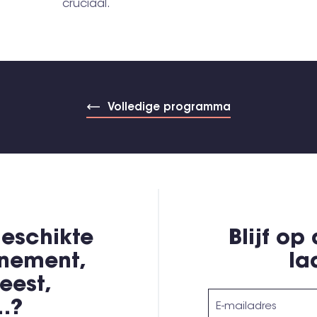
cruciaal.
Volledige programma
eschikte
Blijf op
enement,
la
eest,
,…?