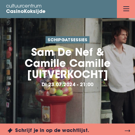
Overslaan
cultuurcentrum
en
CasinoKoksijde
naar
de
inhoud
SCHIPGATSESSIES
gaan
Sam De Nef &
Camille Camille
[UITVERKOCHT]
DI 23.07.2024 - 21:00
Schrijf je in op de wachtlijst.