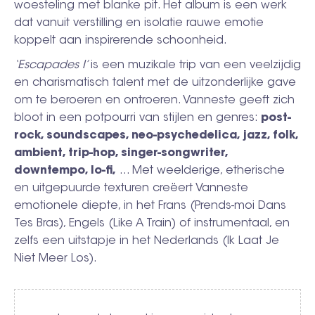
woesteling met blanke pit. Het album is een werk
dat vanuit verstilling en isolatie rauwe emotie
koppelt aan inspirerende schoonheid.
‘Escapades I’
is een muzikale trip van een veelzijdig
en charismatisch talent met de uitzonderlijke gave
om te beroeren en ontroeren. Vanneste geeft zich
bloot in een potpourri van stijlen en genres:
post-
rock, soundscapes, neo-psychedelica, jazz, folk,
ambient, trip-hop, singer-songwriter,
downtempo, lo-fi,
... Met weelderige, etherische
en uitgepuurde texturen creëert Vanneste
emotionele diepte, in het Frans (Prends-moi Dans
Tes Bras), Engels (Like A Train) of instrumentaal, en
zelfs een uitstapje in het Nederlands (Ik Laat Je
Niet Meer Los).
Video