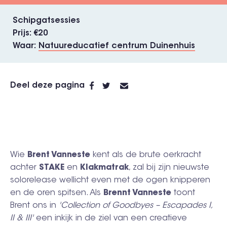
Schipgatsessies
Prijs
€20
Waar
Natuureducatief centrum Duinenhuis
Deel deze pagina
Wie
Brent Vanneste
kent als de brute oerkracht
achter
STAKE
en
Klakmatrak
, zal bij zijn nieuwste
solorelease wellicht even met de ogen knipperen
en de oren spitsen. Als
Brennt Vanneste
toont
Brent ons in
'Collection of Goodbyes – Escapades I,
II & III'
een inkijk in de ziel van een creatieve