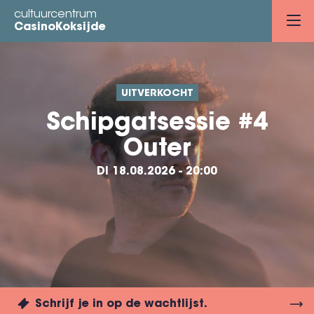
Overslaan
cultuurcentrum
en
CasinoKoksijde
naar
de
inhoud
UITVERKOCHT
gaan
Schipgatsessie #4
Outer
DI 18.08.2026 - 20:00
Schrijf je in op de wachtlijst.