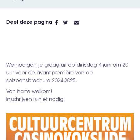
Deel deze pagina
We nodigen je graag uit op dinsdag 4 juni om 20
uur voor de avant-première van de
seizoensbrochure 2024-2025.
Van harte welkom!
Inschrijven is niet nodig.